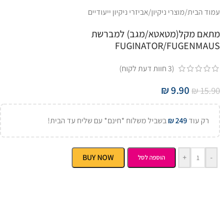
עמוד הבית
/
מוצרי ניקיון
/
אביזרי ניקיון ייעודיים
מתאם מקל(מטאטא/מגב) למברשת
FUGINATOR/FUGENMAUS
(
3
חוות דעת לקוח)
₪
9.90
₪
15.90
רק עוד
249
₪
בשביל משלוח *חינם* עם שליח עד הבית!
BUY NOW
+
-
הוספה לסל