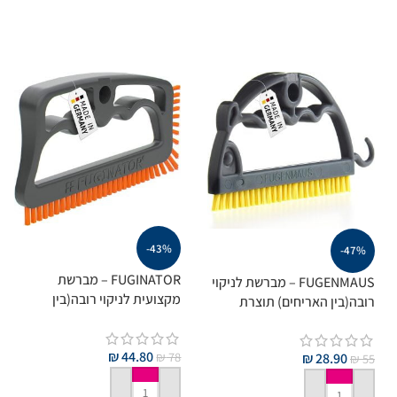
-43%
-47%
FUGINATOR – מברשת
FUGENMAUS – מברשת לניקוי
מקצועית לניקוי רובה(בין
רובה(בין האריחים) תוצרת
האריחים) תוצרת גרמניה
גרמניה
₪
44.80
₪
78
₪
28.90
₪
55