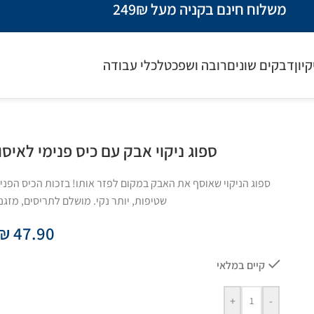
משלוח חינם בקניה מעל 249₪
קיון
דבקים שונים
רובה ושפכטל
כלי עבודה
ספוג ניקוי אבק עם כיס פנימי לאיסוף לכלוך – 
ספוג הניקוי שאוסף את האבק במקום לפזר אותו! בזכות הכיס הפנימ
שטיפות, יותר נקי. מושלם לתריסים, מזגני
₪
47.90
קיים במלאי
+
-