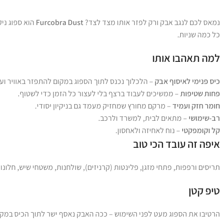
נמאס לכם לנגב אבק ורק לפזר אותו מצד לצד?
Furcobra Dust
הוא ספוג ני
כל כמה שניות.
למה תאהבו אותו
כיס פנימי לאיסוף אבק
– הלכלוך נכנס לתוך הספוג במקום להתפזר באוויר וע
פחות שטיפות
– ממשיכים לעבוד ברצף בלי לעצור כל הזמן כדי לשטוף.
חומר חזק ועמיד
– מרקם מחורץ שמחזיק מעמד גם בניקיון יסודי.
רב-שימושי
– מתאים לבית, למשרד ולרכב.
קל וקומפקטי
– נוח לאחיזה ולאחסון.
איפה זה עובד הכי טוב
תריסים ורפפות, פתחי מזגן, פלינטות (קרניזים), שולחנות, משטחי שיש, חלונו
טיפ קטן
הרטיבו את הספוג מעט לפני השימוש – ככה האבק נאסף ישר לתוך הכיס במק