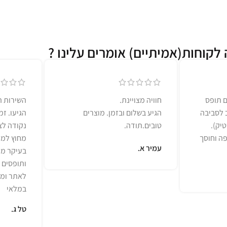
לקוחות(אמיתיים) אומרים עלינו ?
ם תופס
חוויה מצויינת.
השירות ה
ב לסביבה
הגיע בשלום ובזמן. מוצרים
הגיעו. ז
יק).
טובים.תודה.
נקודה לצי
ה וחוסך
מחוץ למל
עמיר א.
בעיקר מו
ותופסים ל
לאתר ומג
במלאי
טל ג.