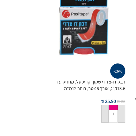
-26%
דבק דו-צדדי שקוף קריסטל, מחזיק עד
13.6ק״ג, אורך 6מטר, רוחב 12מ״מ
ק״ג,
₪
25.90
₪
35
הוספה לסל