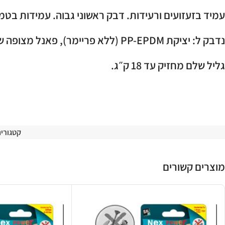
עמיד בזעזועים ורעידות. דבק ראשוני גבוה. עמידות בט
נדבק ל: יציקת PP-EPDM (ללא פריימר), פאנל מצופה שקוף, זכוכית, מתכת, פלסטיק. יכול להחזיק פוליאתילן ופוליפרופילן.
גליל שלם מחזיק עד 18 ק״ג.
קטגוריה
מוצרים קשורים