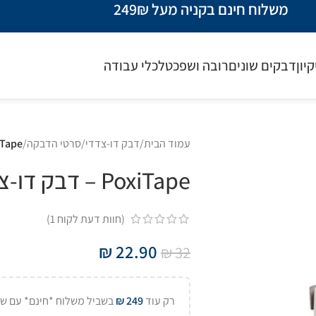
משלוח חינם בקניה מעל 249₪
קיון
דבקים שונים
רובה ושפכטל
כלי עבודה
עמוד הבית
/
דבק דו-צדדי/סרטי הדבקה
/
PoxiTape – דבק דו-צדד
PoxiTape – דבק דו-צדדי חזק במיוחד – שקוף
(חוות דעת לקוח
1
)
₪
22.90
₪
32
רק עוד
249
₪
בשביל משלוח *חינם* עם של