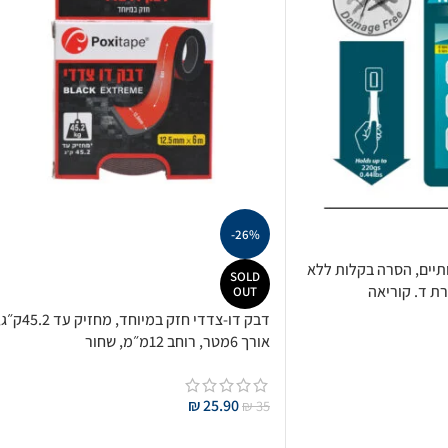
-26%
כותיים, הסרה בקלות ללא
SOLD
ת ד. קוריאה
OUT
דבק דו-צדדי חזק במיוחד, מחזיק עד 45.2
אורך 6מטר, רוחב 12מ״מ, שחור
₪
25.90
₪
35
מידע נוסף