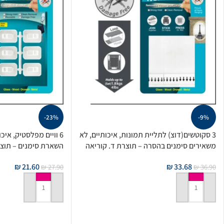
-23%
-9%
3 סקוטשים(דוצ) לתליית תמונות, איכותיים, לא
6 וויים מפלסטיק, אי
משאירים סימנים בהסרה – תוצרת ד. קוריאה
השארת סימנים – תוצר
₪
21.60
₪
33.68
₪
27.90
₪
36.90
הוספה לסל
הוספה לסל