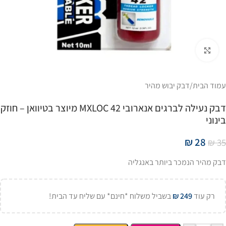
Click to enlarge
עמוד הבית
/
דבק יבוש מהיר
דבק נעילה לברגים אנארובי MXLOC 42 מיוצר בטיוואן – חוזק
בינוני
₪
28
₪
35
דבק מהיר הנמכר ביותר באנגליה
רק עוד
249
₪
בשביל משלוח *חינם* עם שליח עד הבית!