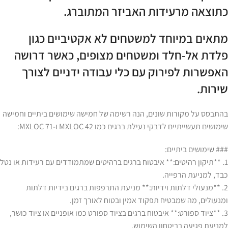
כתוצאה מרעידות האביזר המתוברג.
מתאים במיוחד למשטחים לא אקטיביים כגון
פלדת אל-חלד ומשטחים מצופים, כאשר דרושה
האפשרות לפירוק עם כלי עבודה ידניים לצורך
שירות.
בהתבסס על מקורות שונים, הנה רשימה של חמישה שימושים ביתיים וחמישה
שימושים תעשייתיים לדבקי נעילת ברגים כמו MXLOC 42 ו-MXLOC 71:
### שימושים ביתיים:
1. **תיקון רהיטים:** איבטוח ברגים ברהיטים שמתמודדים עם רעידות או נטל
כבד, למניעת הרפייה.
2. **מנעולי דלתות וידיות:** מניעת התרפפות ברגים בידיות דלתות
ומנעולים, מה שמבטיח תפקוד אמין ובטוח לאורך זמן.
3. **ציוד ספורט:** איבטוח ברגים בציוד ספורט כמו אופניים או ציוד כושר,
למניעת פגיעה בביטחון השימוש.