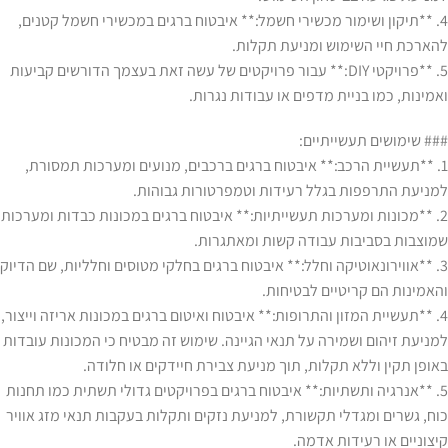
4. **תיקון ושימור מכשירי חשמל:** איבטוח ברגים במכשירי חשמל קטנים,
להארכת חיי השימוש ומניעת תקלות.
5. **פרויקטי DIY:** עבור פרויקטים של עשה זאת בעצמך הדורשים קביעות
ואמינות, כמו בניית מדפים או עבודות נגרות.
### שימושים תעשייתיים:
1. **תעשיית הרכב:** איבטוח ברגים ברכבים, מנועים ומערכות תמסורת,
למניעת התרפפות בגלל רעידות וטמפרטורות גבוהות.
2. **מכונות ומערכות תעשייתיות:** איבטוח ברגים במכונות כבדות ומערכות
שמוצבות בסביבות עבודה קשות ומאתגרות.
3. **אווירונאוטיקה וחלל:** איבטוח ברגים בחלקי מטוסים וחלליות, שם הדיוק
והאמינות הם קריטיים לבטיחות.
4. **תעשיית המזון והתרופות:** איבטוח ואיטום ברגים במכונות אריזה וייצור,
למניעת זיהום ושמירה על תנאי הגיינה. שימוש זה מבטיח כי המכונות עובדות
באופן תקין וללא תקלות, תוך מניעת צבירת חיידקים או חלודה.
5. **אנרגיה ותשתיות:** איבטוח ברגים בפרויקטים גדולי תשתית כמו תחנות
כוח, גשרים ומגדלי תקשורת, למניעת נזקים ותקלות בעקבות תנאי מזג אוויר
קיצוניים או רעידות אדמה.