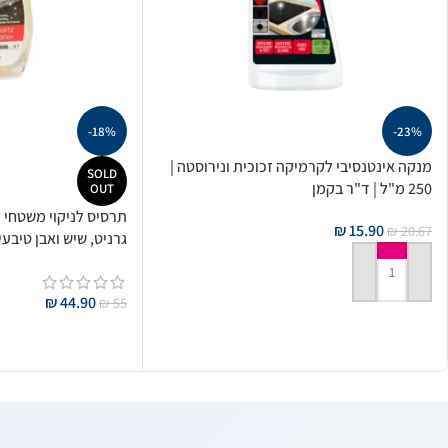
-18%
-23%
מנקה אינטנסיבי לקרמיקה זכוכית ונירוסטה |
SOLD
250 מ"ל | ד"ר בקמן
OUT
תרסיס לניקוי משטחי ק
₪
15.90
₪
20.67
גרניט, שיש ואבן טיבע
הוספה לסל
₪
44.90
₪
55
מידע נוסף