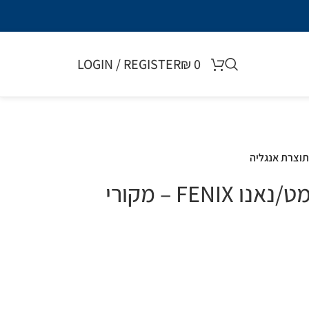
LOGIN / REGISTER
₪
0
תרסיס ניקוי למשטחי מט/נאנו FENIX – מקורי