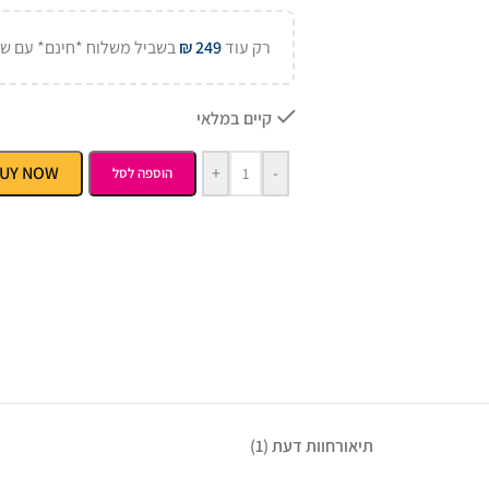
רק עוד
249
₪
בשביל משלוח *חינם* עם של
קיים במלאי
UY NOW
+
-
הוספה לסל
תיאור
חוות דעת (1)