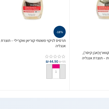
-18%
תרסיס לניקוי משטחי קוריאן ואקרילי – תוצרת
אנגליה
ווארץ(אבן קיסר),
ית – תוצרת אנגליה
₪
44.90
₪
55
הוספה לסל