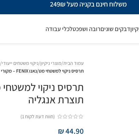
משלוח חינם בקניה מעל 249₪
קיון
דבקים שונים
רובה ושפכטל
כלי עבודה
עמוד הבית
/
מוצרי ניקיון
/
ניקוי משטחים ייעודי
/
תרסיס ניקוי למשטחי מט/נאנו FENIX – מקורי תוצרת אנגליה
תוצרת אנגליה
(חוות דעת לקוח
1
)
₪
44.90