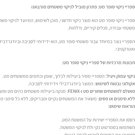
ספריי ניקוי סופר מט: פתרון מוביל לניקוי משטחים מט/נאנו
ספריי ניקוי סופר מט הוא מוצר ניקוי חדשני, מוכן לשימוש, המיועד לניקוי משט
משטחי עבודה, פנלים קיריים, ודלתות.
הספריי נוצר במיוחד עבור משטחי סופר מט, הוא ידידותי לסביבה וביודגרדביל
ואטרקטיבי.
תכונות מרכזיות של ספריי ניקוי סופר מט:
ניקוי עמוק ויעיל
: הספריי מסיר ביעילות לכלוך, שומן וכתמים ממשטחים מט.
אקולוגי ובטוח לשימוש
: המוצר ביודגרדבילי וידידותי לסביבה.
מושלם למשטחים שחורים מט ו-FENIX
: מנקה ביעילות משטחים כהים מט ומשטחי IX
ללא סימנים או פסים
: משאיר את המשטחים נקיים ומבריקים, ללא כל סימני מים
הוראות שימוש:
רססו את הספריי ישירות על המשטח המט.
השתמשו בסמרטוט נקי ולח לניקוי המשטח.
השאירו את המשטח לייבוש לכמה רגעים.