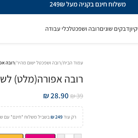
משלוח חינם בקניה מעל 249₪
קיון
דבקים שונים
רובה ושפכטל
כלי עבודה
עמוד הבית
/
רובה ושפכטל ישום מהיר
/
רובה אפ
רובה אפורה(מלט) לשי
₪
28.90
₪
39
רק עוד
249
₪
בשביל משלוח *חינם* עם של