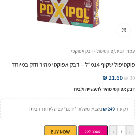
Click to enlarge
עמוד הבית
/
פוקסיפול - דבק אפוקסי
פוקסיפול שקוף 14מ״ל – דבק אפוקסי מהיר חזק במיוחד
₪
21.60
₪
30
דבק אפוקסי מהיר לתעשייה ולבית
רק עוד
249
₪
בשביל משלוח *חינם* עם שליח עד הבית!
BUY NOW
+
-
הוספה לסל