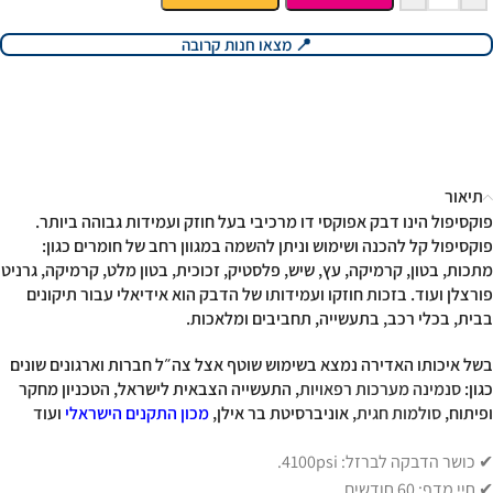
📍 מצאו חנות קרובה
תיאור
פוקסיפול
הינו דבק אפוקסי דו מרכיבי בעל חוזק ועמידות גבוהה ביותר.
פוקסיפול קל להכנה ושימוש וניתן להשמה במגוון רחב של חומרים כגון:
מתכות, בטון, קרמיקה, עץ, שיש, פלסטיק, זכוכית, בטון מלט, קרמיקה, גרניט
פורצלן ועוד. בזכות חוזקו ועמידותו של הדבק הוא אידיאלי עבור תיקונים
בבית, בכלי רכב, בתעשייה, תחביבים ומלאכות.
בשל איכותו האדירה נמצא בשימוש שוטף אצל
צה״ל
חברות וארגונים שונים
כגון:
סנמינה מערכות רפאויות
, התעשייה הצבאית לישראל, הטכניון מחקר
ופיתוח,
סולמות חגית
, אוניברסיטת בר אילן,
מכון התקנים הישראלי
ועוד
✔ כושר הדבקה לברזל: 4100psi.
✔ חיי מדף: 60 חודשים.