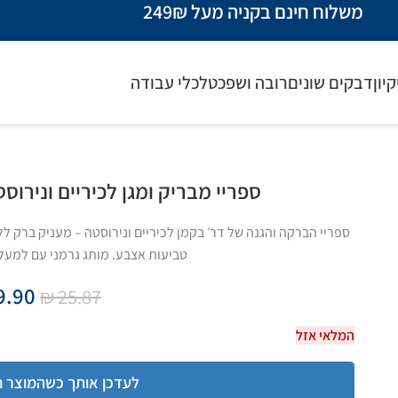
משלוח חינם בקניה מעל 249₪
קיון
דבקים שונים
רובה ושפכטל
כלי עבודה
ספריי מבריק ומגן לכיריים ונירוסטה | 250 מ"ל | ד"ר
ספריי הברקה והגנה של דר׳ בקמן לכיריים ונירוסטה – מעניק ברק לל
טביעות אצבע. מותג גרמני עם למעלה מ-90 שנות מו
9.90
₪
25.87
המלאי אזל
לעדכן אותך כשהמוצר ח