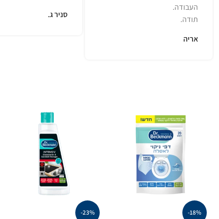
העבודה.
סניר ג.
תודה.
אריה
-23%
-18%