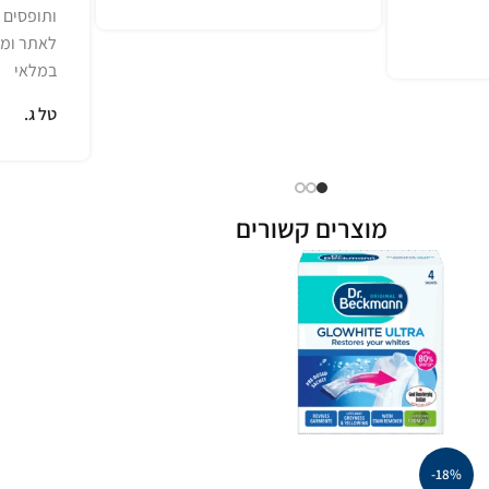
ותופסים ל
לאתר ומג
במלאי
טל ג.
מוצרים קשורים
-18%