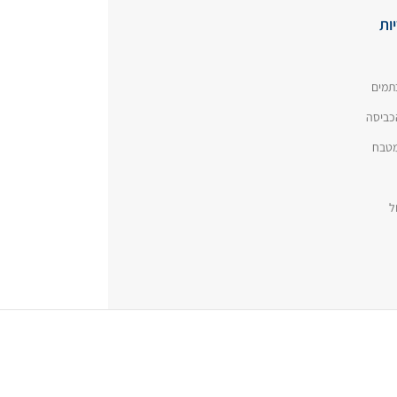
ות
תמים
כביסה
המטבח
ל