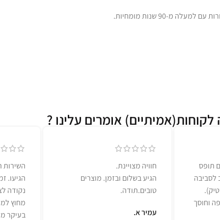
לקוחות(אמיתיים) אומרים עלינו ?
ם תופס
חוויה מצויינת.
השירות ה
ב לסביבה
הגיע בשלום ובזמן. מוצרים
הגיעו. ז
יק).
טובים.תודה.
נקודה לצי
ה וחוסך
מחוץ למל
עמיר א.
בעיקר מו