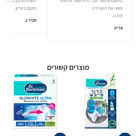
(dr. beckmann). היית שווה והחומר
משתמש גם בדפים לר
עשה את העבודה.
מקום בארון.
תודה.
סניר ג.
אריה
מוצרים קשורים