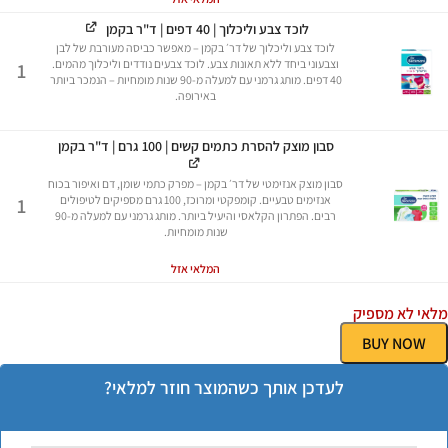
לוכד צבע וליכלוך | 40 דפים | ד"ר בקמן
לוכד צבע וליכלוך של דר׳ בקמן – מאפשר כביסה מעורבת של לבן
וצבעוני ביחד ללא תאונות צבע. לוכד צבעים נודדים וליכלוך מהמים.
1
40 דפים. מותג גרמני עם למעלה מ-90 שנות מומחיות – הנמכר ביותר
באירופה.
סבון מוצק להסרת כתמים קשים | 100 גרם | ד"ר בקמן
סבון מוצק אנזימטי של דר׳ בקמן – מפרק כתמי שומן, דם ואיפור בכוח
אנזימים טבעיים. קומפקטי ומרוכז, 100 גרם מספיקים לטיפולים
1
רבים. הפתרון הקלאסי והיעיל ביותר. מותג גרמני עם למעלה מ-90
שנות מומחיות.
המלאי אזל
מלאי לא מספיק
BUY NOW
לעדכן אותך כשהמוצר חוזר למלאי?