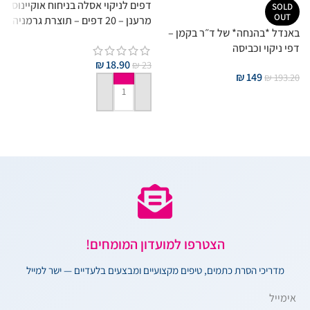
דפים לניקוי אסלה בניחוח אוקיינוס
SOLD
OUT
מרענן – 20 דפים – תוצרת גרמניה
מ
באנדל *בהנחה* של ד״ר בקמן –
ב
דפי ניקוי וכביסה
7
₪
18.90
₪
23
₪
149
₪
193.20
מידע נוסף
הוספה לסל
הצטרפו למועדון המומחים!
מדריכי הסרת כתמים, טיפים מקצועיים ומבצעים בלעדיים — ישר למייל
אימייל