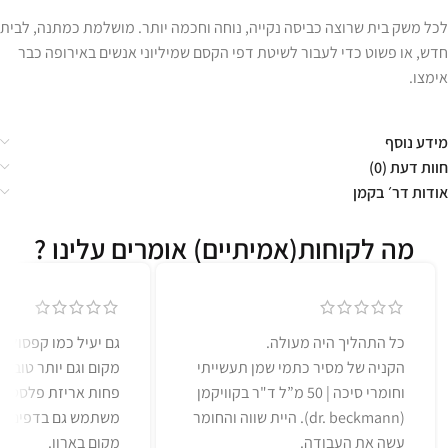
לכל משק בית שרוצה כביסה נקייה, נוחה וחכמה יותר. מושלמת כמתנה, לבית
חדש, או פשוט כדי לעבור לשיטת דפי הקסם שמיליוני אנשים באירופה כבר
אימצו.
מידע נוסף
חוות דעת (0)
אודות דר׳ בקמן
מה לקוחות(אמיתיים) אומרים עלינו ?
כל התהליך היה מעולה.
גם יעיל כמו קפסולות
הקניה של מסיר כתמי שמן תעשייתי
מקום וגם יותר טוב ל
וחומרי סיכה | 50 מ”ל ד"ר בקוויקמן
פחות אריזת פלסטיק)
(dr. beckmann). היית שווה והחומר
משתמש גם בדפים לר
עשה את העבודה.
מקום בארון.