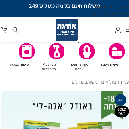
משלוח חינם בקניה מעל 249₪
Skip to navigation
Skip to main content
קטגוריות מוצרים
ניקיון המטבח
ניקוי שירותים
ניקוי כללי
טיפוח הכביסה
ואסלות
ורב-תכליתי
עמוד הבית
/
מוצרי ניקיון
/
באנדלים
SALE
SOLD
OUT