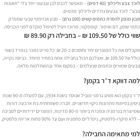
לוכד צבע וליכלוך (40 דפים)
– מאפשר לכבס לבן וצבעוני יחד בלי "תאונות
צבע": לוכד צבעים נודדים וליכלוך מהמים.
סבון מוצק להסרת כתמים קשים (100 גרם)
– סבון אנזימטי טבעי שמפרק
כתמי שומן, דם ואיפור. קומפקטי, מרוכז ויעיל לטיפול מוקדם לפני הכביסה.
שווי כולל של 109.50 ₪ – בחבילה רק 89.90 ₪
מקבלים את כל המוצרים יחד וחוסכים כ-20 ₪: כל פריט נמכר בנפרד בשווי
כולל של 109.50 ₪, ואצלכם הכול בחבילה אחת במחיר מיוחד. כביסה נקייה,
צבעים שמורים וכתמים שנעלמים – במקום אחד ובהשתלמות מלאה.
למה דווקא ד״ר בקמן?
ד״ר בקמן הוא מותג גרמני מוביל שנוסד בשנת 1934, עם למעלה מ-90 שנות
ניסיון בפיתוח פתרונות ניקוי חדשניים. חברה משפחתית בת ארבעה דורות
שמייצרת בגרמניה ונמכרת ביותר מ-80 מדינות. המוצרים ידידותיים לסביבה
– ללא מיקרו-פלסטיק, ניטרליים פחמנית ועם עד 90% פחות אריזת פלסטיק.
למי מתאימה החבילה?