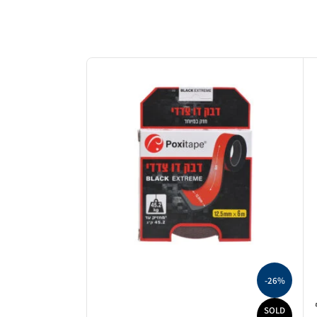
-26%
SOLD