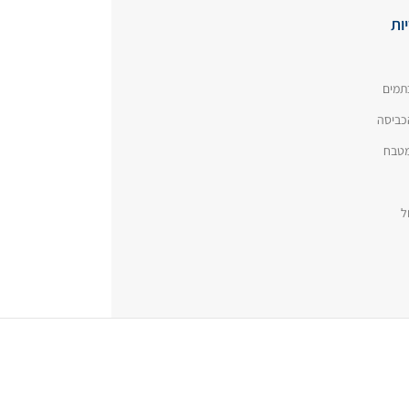
ות
תמים
כביסה
המטבח
ל