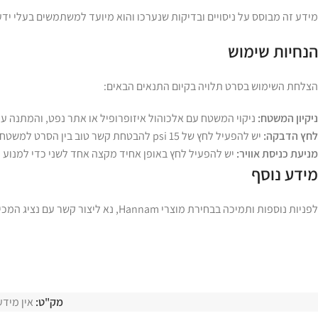
מידע זה מבוסס על ניסויים ובדיקות שנערכו והוא מיועד למשתמשים בעלי ידע
הנחיות שימוש
הצלחת השימוש בסרט תלויה בקיום התנאים הבאים:
ניקיון המשטח:
ניקוי המשטח עם אלכוהול איזופרופיל או אתר נפט, והמתנה עד
לחץ הדבקה:
יש להפעיל לחץ של 15 psi להבטחת קשר טוב בין הסרט למשטח.
מניעת כניסת אוויר:
יש להפעיל לחץ באופן אחיד מקצה אחד לשני כדי למנוע כנ
מידע נוסף
לפניות נוספות ותמיכה בבחירת מוצרי Hannam, נא ליצור קשר עם נציג המכירות או להתקשר למרכז התמיכה במוצרים במספר +82-41-881-0331.
מק"ט:
אין מידע