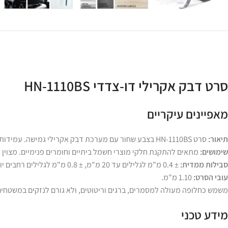
סרט דבק אקרילי דו-צדדי HN-1110BS
מאפיינים עיקריים
תיאור:
סרט HN-1110BS בצבע שחור עם מערכת דבק אקרילי גמישה. עמידות מעולה בפני חום ותנאי מזג אוויר.
שימושים:
מתאים להתקנת חלקי מוצרי חשמל ביתיים וחומרים פנימיים. מצוין ל
סבילות ממדית:
± 0.4 מ"מ לגלילים עד 20 מ"מ, ± 0.8 מ"מ לגלילים רחבים יותר מ-20 מ"מ.
עובי הסרט:
1.10 מ"מ.
משמש כחלופה מעולה למסמרים, ברגים וריטוטים, ולא גורם לנזקים במשטחים 
מידע טכני