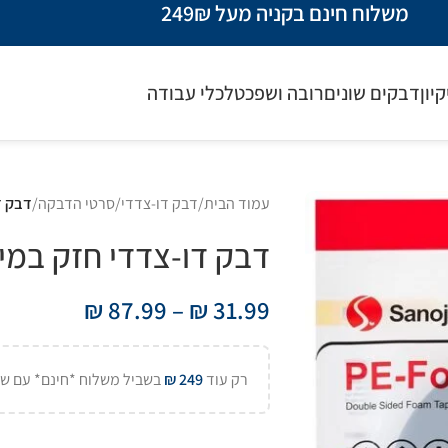
משלוח חינם בקניה מעל 249₪
קיון
דבקים שונים
רובה ושפכטל
כלי עבודה
עמוד הבית
/
דבק דו-צדדי/סרטי הדבקה
/
דבק דו-
דבק דו-צדדי חזק במיוחד,16מטר,
₪
87.99
–
₪
31.99
רק עוד
249
₪
בשביל משלוח *חינם* עם של