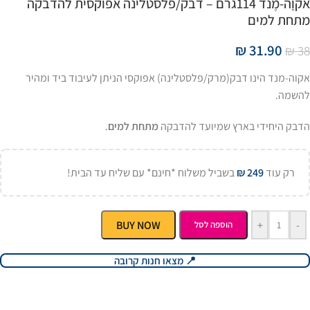
אקוָה-מֶנד 114גרם – דבק/פלסטלינה אפוקסית להדבקה
מתחת למים
₪
31.90
₪
38
אקוה-מנד הינו דבק(מרק/פלסטלינה) אפוקסי הניתן לעיבוד ביד ומהיר
להשמה.
הדבק היחידי בארץ שמיועד להדבקה
מתחת למים
.
רק עוד
249
₪
בשביל משלוח *חינם* עם שליח עד הבית!
BUY NOW
+
-
הוספה לסל
📍 מצאו חנות קרובה