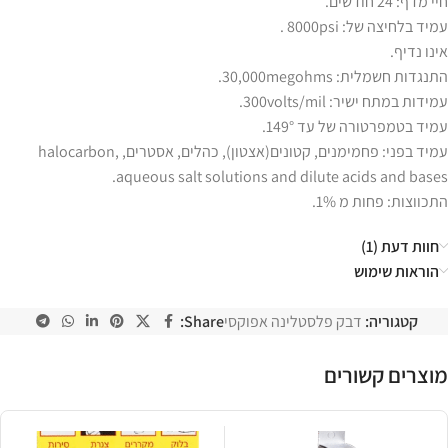
חיי מדף: 24 חודשים.
עמיד בלחיצה של: 8000psi .
אינו נדיף.
התנגדות חשמלית: 30,000megohms.
עמידות במתח ישיר: 300volts/mil.
עמיד בטמפרטורה של עד 149°.
עמיד בפני: פחמימנים, קטונים(אצטון), כהלים, אסטרים, halocarbon,
aqueous salt solutions and dilute acids and bases.
התכווצות: פחות מ 1%.
חוות דעת (1)
הוראות שימוש
קטגוריה:
דבק פלסטלינה אפוקסי
Share:
מוצרים קשורים