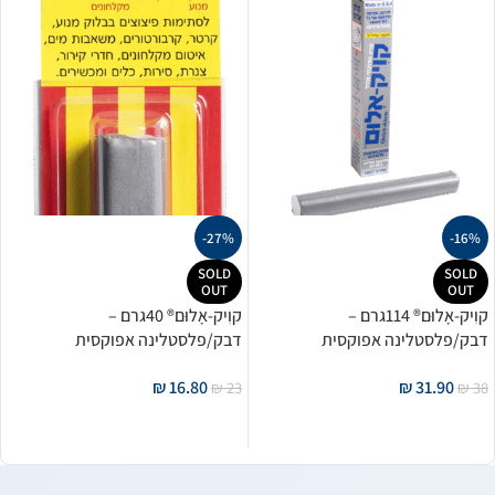
-27%
-16%
SOLD
SOLD
OUT
OUT
קוִיק-אָלוּם® 114גרם –
קוִיק-אָלוּם® 40גרם –
דבק/פלסטלינה אפוקסית
דבק/פלסטלינה אפוקסית
לאלומיניום ומתכות מגולוונות
לאלומיניום ומתכות מגולוונות
₪
16.80
₪
31.90
₪
23
₪
38
מידע נוסף
מידע נוסף