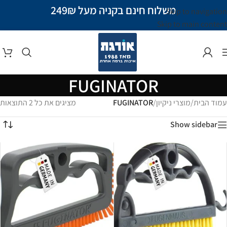
משלוח חינם בקניה מעל 249₪
Skip to navigation
Skip to main content
FUGINATOR
עמוד הבית
/
מוצרי ניקיון
/
FUGINATOR
מציגים את כל ⁦2⁩ התוצאות
Show sidebar