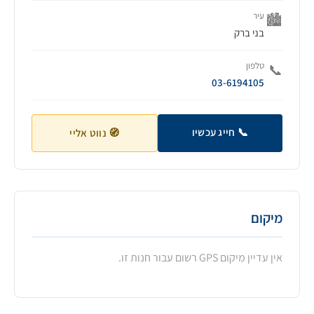
עיר
🏙️
בני ברק
טלפון
📞
03-6194105
📞 חייג עכשיו
🧭 נווט אליי
מיקום
אין עדיין מיקום GPS רשום עבור חנות זו.