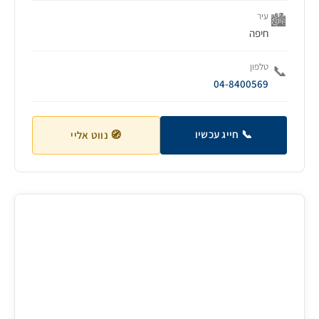
עיר
🏙️
חיפה
טלפון
📞
04-8400569
📞 חייג עכשיו
🧭 נווט אליי