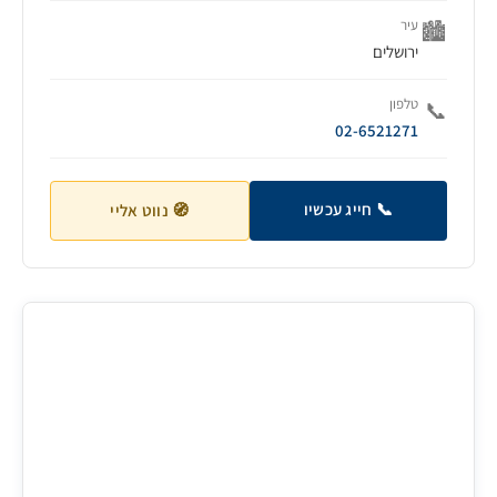
עיר
🏙️
ירושלים
טלפון
📞
02-6521271
📞 חייג עכשיו
🧭 נווט אליי