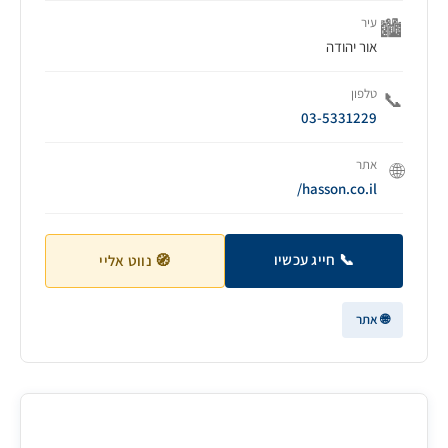
עיר
🏙️
אור יהודה
טלפון
📞
03-5331229
אתר
🌐
hasson.co.il/
📞 חייג עכשיו
🧭 נווט אליי
🌐 אתר