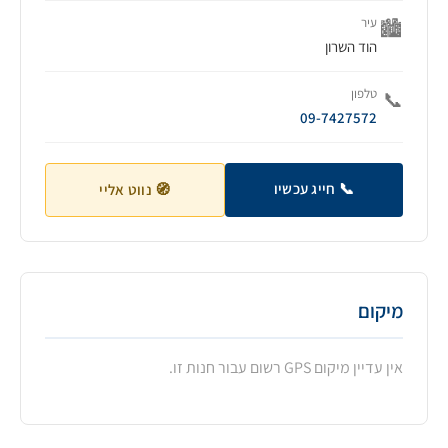
עיר
🏙️
הוד השרון
טלפון
📞
09-7427572
📞 חייג עכשיו
🧭 נווט אליי
מיקום
אין עדיין מיקום GPS רשום עבור חנות זו.