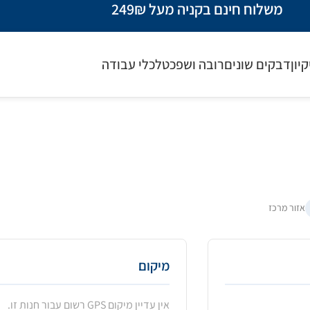
משלוח חינם בקניה מעל 249₪
קיון
דבקים שונים
רובה ושפכטל
כלי עבודה
אזור מרכז
מיקום
אין עדיין מיקום GPS רשום עבור חנות זו.