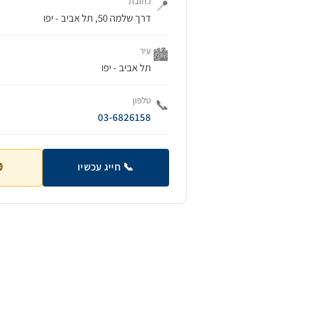
כתובת
📍
דרך שלמה 50, תל אביב - יפו
עיר
🏙️
תל אביב - יפו
טלפון
📞
03-6826158
📞 חייג עכשיו