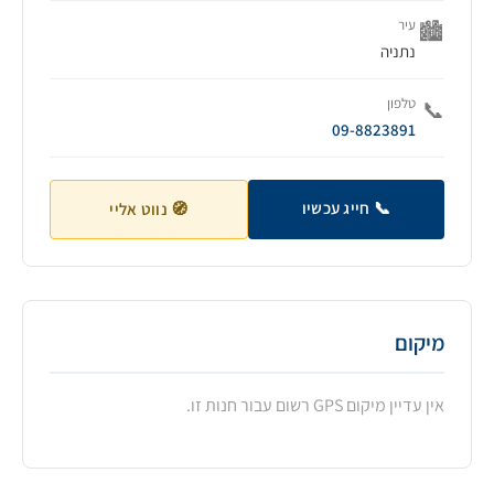
עיר
🏙️
נתניה
טלפון
📞
09-8823891
📞 חייג עכשיו
🧭 נווט אליי
מיקום
אין עדיין מיקום GPS רשום עבור חנות זו.