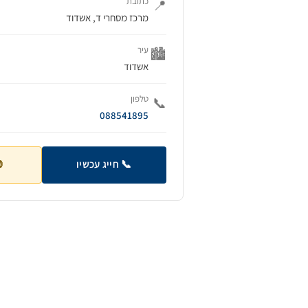
כתובת
📍
מרכז מסחרי ד, אשדוד
עיר
🏙️
אשדוד
טלפון
📞
088541895
📞 חייג עכשיו