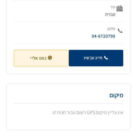
עיר
🏙️
טבריה
טלפון
📞
04-6720790
📞 חייג עכשיו
🧭 נווט אליי
מיקום
אין עדיין מיקום GPS רשום עבור חנות זו.