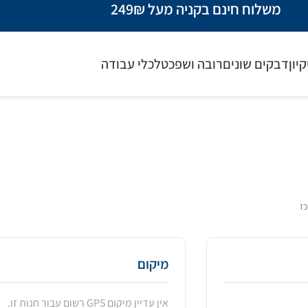
משלוח חינם בקניה מעל 249₪
קיון
דבקים שונים
רובה ושפכטל
כלי עבודה
כז
מיקום
אין עדיין מיקום GPS רשום עבור חנות זו.