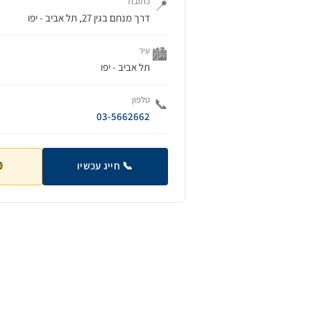
כתובת
📍
דרך מנחם בגין 27, תל אביב - יפו
עיר
🏙️
תל אביב - יפו
טלפון
📞
03-5662662
📞 חייג עכשיו