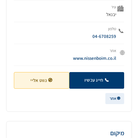
עיר
🏙️
יבנאל
טלפון
📞
04-6708259
אתר
🌐
www.nissenboim.co.il
📞 חייג עכשיו
🧭 נווט אליי
🌐 אתר
מיקום