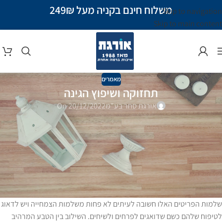
משלוח חינם בקניה מעל 249₪
Skip to navigation
Skip to main content
מאמרים
תחזוקה ושיפוץ הגינה
אורגת סחר בע"מ
On 20/12/2022
השימושים של פוקסיפול בתחזוקה ושיפוץ הגינה
מי שמטפח גינה ביתית, דואג להרבה יותר אלמנטים במרחב מאשר רק
הצמחייה. כדי ליצור אווירה קסומה וייחודית בגינה, ניתן למצוא במשתלות
ובחנויות שלל פריטים דקורטיביים לקישוט ונוי כגון: גמדי גינה חמודים, פנסים,
עששיות עם מראה מיוחד, פסלונים קטנים, שבשבות ועוד.
שלמות הפריטים האלו חשובה לעיתים לא פחות משלמות הצמחייה ויש לדאוג
לטיפוח שלהם כשם שדואגים לפרחים ולשיחים. השילוב בין הטבע המרהיב