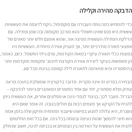
הדבקה מהירה וקלילה
כדי להמחיש כמה נוחה העבודה עם פוקסיפול, ניקח לדוגמה את העששיות.
עששית היא פנס שאינו חשמלי והוא מורכב מקופסה ובה שמן ופתילה. עם
הדלקת הפתילה העששית מפיצה אור, שהוא אומנם חלש יותר מאורם של
אמצעי תאורה מודרניים יותר, אך מעניק אווירה מיוחדת. העששיות היו
נפוצות ככלי תאורה עיקרי במאות הקודמות, טרם גילוי החשמל. כיום, כאמור,
הן משמשות בעיקר ליצירת אווירה הקורצת לוינטג' ותקופות מוקדמות יותר
בהיסטוריה והיא מתאימה לתאורת לילה קסומה בגינות מכל סוג.
הבחירה בפריט זה אינה מקרית. מדובר בדקורציה שמשלבת בתוכה מראה
עתיק ומלא מסתורין, יחד עם אחד החומרים המאתגרים ביותר להדבקה –
הברזל. מעבר לכך, בניגוד לגמדי גינה או פסלונים אחרים, את העששית ניתן
להניח על הקרקע אך פעמים רבות גם תולים בגובה. זה אומר שאם היא
נשברת, היא עלולה לפגוע במישהו שיעבור מתחתיה ותיקון שלה בזמן אמת
הוא חיוני להמשך שהות נעימה ובטוחה בכל גינה. אם בכל זאת החלטתם
להניח את העששית על האדמה בין הצמחים או בכניסה לגינה, חשוב שהחלק