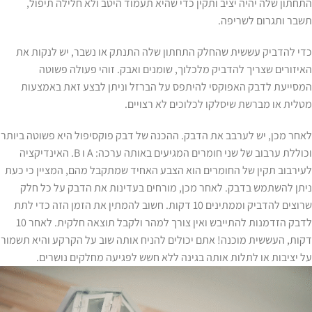
התחתון שלה יהיה יציב ותקין כדי שהיא תעמוד היטב ולא חלילה תיפול,
תשבר ותגרום לשריפה.
כדי להדביק עששית שהחלק התחתון שלה התנתק או נשבר, יש לנקות את
האיזורים שצריך להדביק מלכלוך, שומנים ואבק. זוהי פעולה פשוטה
המסייעת לדבק האפוקסי להיתפס על הברזל וניתן לבצע זאת באמצעות
מטלית או מברשת שיסלקו לכלוכים לא רצויים.
לאחר מכן, יש לערבב את הדבק. ההכנה של דבק פוקסיפול היא פשוטה ביותר
וכוללת ערבוב של שני חומרים המגיעים באותה ערכה: A ו B. האינדיקציה
לעירבוב תקין של החומרים הוא הצבע האחיד שמתקבל מהם, המציין כי כעת
ניתן להשתמש בדבק. לאחר מכן, מורחים בעדינות את הדבק על כל חלק
שרוצים להדביק וממתינים 10 דקות. חשוב להמתין את הזמן הזה כדי לתת
לדבק הזדמנות להתייבש ואין צורך למהר ולקבל תוצאה חלקית. לאחר 10
דקות, העששית מוכנה! אתם יכולים להניח אותה שוב על הקרקע והיא תשמור
על יציבות או לתלות אותה בגינה ללא חשש לפגיעה מחלקים נושרים.