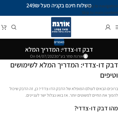
משלוח חינם בקניה מעל 249₪
Skip to navigation
Skip to main content
מאמרים
דבק דו-צדדי: המדריך המלא
אורגת סחר בע"מ
On 04/07/2023
דבק דו-צדדי: המדריך המלא לשימושים
וטיפים
ברוכים הבאים לעולם המופלא של הדבק הדו-צדדי! כן, זה הדבק שיכול
להפוך את החיים לפשוטים יותר. אז בואו נצלול ישר לעניינים.
מהו דבק דו-צדדי?