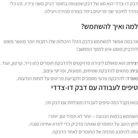
דבק דו-צדדי הוא סוג של דבק שמצופה בחומר דביק משני צידיו. זהו כלי
נהדר לחיבור שני פריטים ביחד בצורה מהירה ויעילה.
למה ואיך להשתמש?
אז במה אפשר להשתמש בדבק הזה? היכולות שלו רחבות יותר מאשר פשוט
להדביק פוסט-איט למסך המחשב!
יצירה:
הוא מושלם ליצירת פרויקטים ולהדבקת חומרים כמו נייר, קרטון, ועוד.
בית:
מתאים להדבקת שטיחים, תמונות, ופריטי עיצוב.
משרד:
להדבקת פרטי מסמכים ולקביעת פריטים על לוחות הודעות.
טיפים לעבודה עם דבק דו-צדדי
בואו נקבל כמה טיפים לעבודה מוצלחת עם דבק זה:
השתמש בכמות הנכונה – יותר לא תמיד טוב יותר!
לחץ היטב על החומרים שאתה מדביק כדי לוודא אחיזה טובה.
נסה להימנע מהזזה של החומרים לאחר הדבקה.